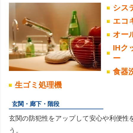
シス
エコ
オー
IH
ー
食器
生ゴミ処理機
玄関・廊下・階段
玄関の防犯性をアップして安心や利便性
う。